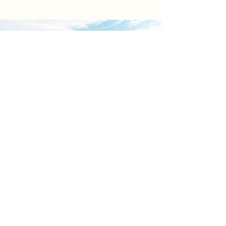
Download o app agora.
Você pode adicionar seu conteúdo
a esse parágrafo. Clique em "Editar
texto" ou clique duas vezes para
escrever.