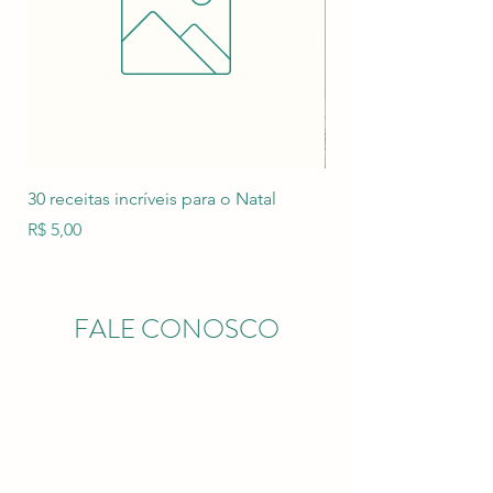
30 receitas incríveis para o Natal
Sou um produto
Preço
Preço
R$ 5,00
R$ 85,00
FALE CONOSCO