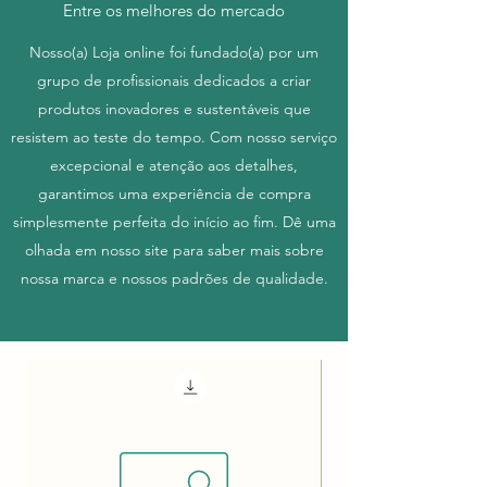
Entre os melhores do mercado
Nosso(a) Loja online foi fundado(a) por um
grupo de profissionais dedicados a criar
produtos inovadores e sustentáveis que
resistem ao teste do tempo. Com nosso serviço
excepcional e atenção aos detalhes,
garantimos uma experiência de compra
simplesmente perfeita do início ao fim. Dê uma
olhada em nosso site para saber mais sobre
nossa marca e nossos padrões de qualidade.